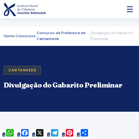
☰
Concurso da Prefeitura de
Divulgação do Gabarito
Home
›
Concursos
›
›
Cantanhede
Preliminar
CANTANHEDE
Divulgação do Gabarito Preliminar
WhatsApp
Facebook
X
Telegram
Pinterest
Share