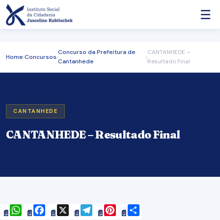
☰
Concurso da Prefeitura de
CANTANHEDE –
Home
›
Concursos
›
›
Cantanhede
Resultado Final
CANTANHEDE
CANTANHEDE – Resultado Final
WhatsApp
Facebook
X
Telegram
Pinterest
Share