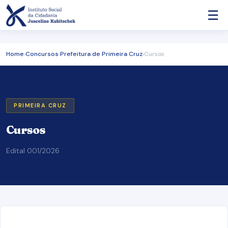
☰
Home
›
Concursos
›
Prefeitura de Primeira Cruz
›
Cursos
PRIMEIRA CRUZ
Cursos
Edital 001/2026