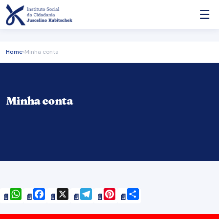
☰
Home
›
Minha conta
Minha conta
WhatsApp
Facebook
X
Telegram
Pinterest
Share