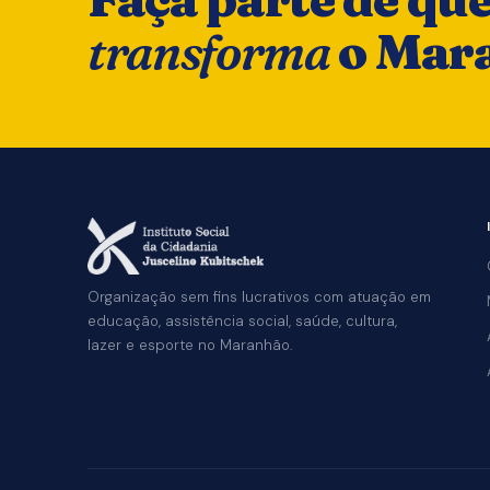
transforma
o Mar
Organização sem fins lucrativos com atuação em
educação, assistência social, saúde, cultura,
lazer e esporte no Maranhão.