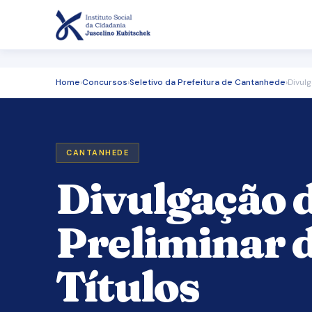
Home
›
Concursos
›
Seletivo da Prefeitura de Cantanhede
›
Divulg
CANTANHEDE
Divulgação 
Preliminar 
Títulos