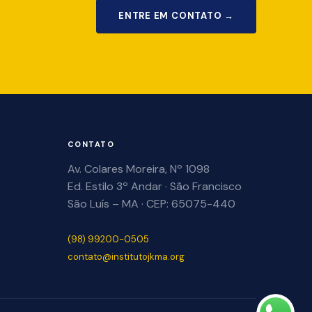
ENTRE EM CONTATO →
CONTATO
Av. Colares Moreira, Nº 1098
Ed. Estilo 3º Andar · São Francisco
São Luís – MA · CEP: 65075-440
(98) 99200-0505
contato@institutojkma.org