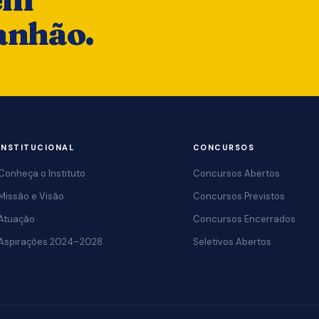
anhão.
INSTITUCIONAL
CONCURSOS
Conheça o Instituto
Concursos Abertos
Missão e Visão
Concursos Previstos
Atuação
Concursos Encerrados
Aspirações 2024–2028
Seletivos Abertos